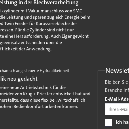
istung in der Blechverarbeitung
kzylinder mit Vakuumanschluss von SMC
 die Leistung und sparen zugleich Energie beim
d Twin Feeder für Karosseriebleche der
ressen. Für die Zylinder sind nicht nur
te eine Herausforderung. Auch Eigengewicht
gieeinsatz entscheiden über die
ftlichkeit der Anwendung.
Newsle
chanisch angesteuerte Hydraulikeinheit
lik neu gedacht
Bleiben Si
 eine neue Antriebstechnik für die
Branche inf
hneider von Krug + Priester entwickelt hat und
Pflichtfeld
E-Mail-Ad
herstellte, dass diese flexibel, wirtschaftlich
hohem Bedienkomfort arbeiten können.
Ich h