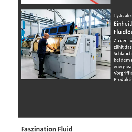
Hydraulik
Einheit
Fluidl
Zu den j
zählt da
Schlauch
bei dem 
energiea
Vorgriff
Produkti
Faszination Fluid