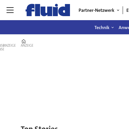
Partner-Netzwerk
E
Technik
Anw
Home
ANZEIGE
ANZEIGE
Fluid
–
Magazin
für
Fluidtechnik