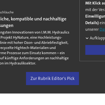
Mit Klick 
mit der Ve
schläuche
Einwilligu
liche, kompatible und nachhaltige
Details)
einverstand
ösungen
unserer
Da
üngsten Innovationen von I.M.M. Hydraulics
s Projekt HyNature, eine Hochleistungs-
Aufklapp
linie mit hoher Ozon- und Abriebfestigkeit,
recycelte Hightech-Materialien und
rme Prozesse zum Einsatz kommen – ein
 auf künftige Anforderungen an nachhaltige
on im Hydrauliksektor.
Zur Rubrik Editor's Pick