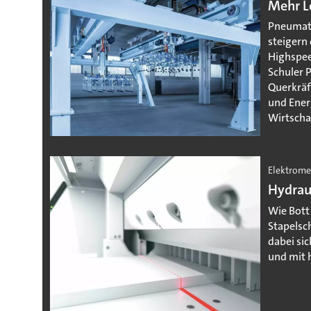
Mehr Le
Pneumati
steigern
Highspee
Schuler P
Querkräf
und Ener
Wirtscha
Elektrome
Hydrau
Wie Bott
Stapelsc
dabei sic
und mit 