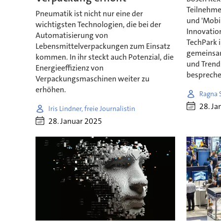
Teilnehmer
Pneumatik ist nicht nur eine der
und 'Mobil
wichtigsten Technologien, die bei der
Innovatio
Automatisierung von
TechPark 
Lebensmittelverpackungen zum Einsatz
gemeinsam
kommen. In ihr steckt auch Potenzial, die
und Trends
Energieeffizienz von
bespreche
Verpackungsmaschinen weiter zu
erhöhen.
Ragna 
28. Ja
Iris Lindner, freie Journalistin
28. Januar 2025