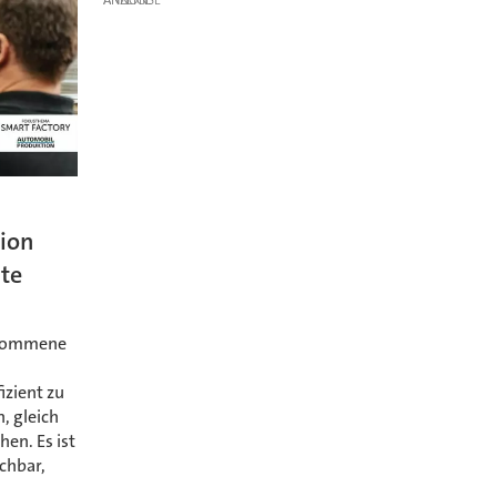
tion
te
gekommene
e
izient zu
, gleich
hen. Es ist
chbar,