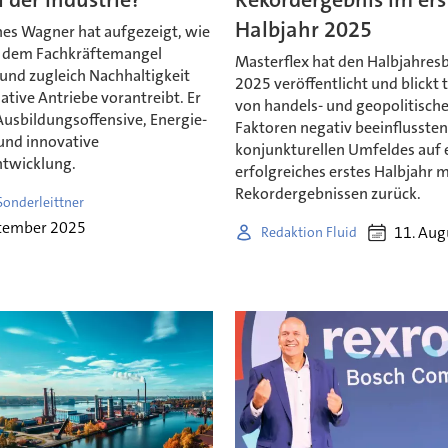
Halbjahr 2025
nes Wagner hat aufgezeigt, wie
d dem Fachkräftemangel
Masterflex hat den Halbjahresb
und zugleich Nachhaltigkeit
2025 veröffentlicht und blickt 
ative Antriebe vorantreibt. Er
von handels- und geopolitisch
Ausbildungsoffensive, Energie-
Faktoren negativ beeinflusste
und innovative
konjunkturellen Umfeldes auf 
twicklung.
erfolgreiches erstes Halbjahr m
Rekordergebnissen zurück.
Sonderleittner
ptember 2025
11. Aug
Redaktion Fluid