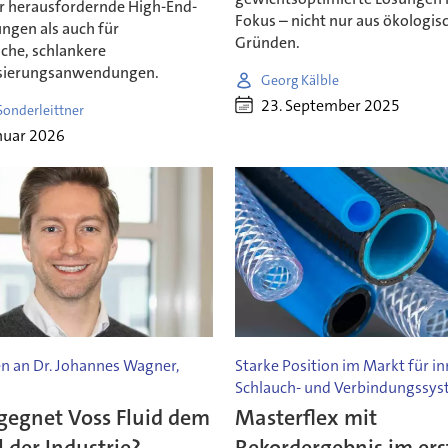
r herausfordernde High-End-
Fokus – nicht nur aus ökologis
ngen als auch für
Gründen.
che, schlankere
sierungsanwendungen.
Georg Kälble
23. September 2025
Sonderleittner
nuar 2026
en an Dr. Johannes Wagner,
Starke Position im Markt für i
Schlauch- und Verbindungssy
gegnet Voss Fluid dem
Masterflex mit
der Industrie?
Rekordergebnis im ers