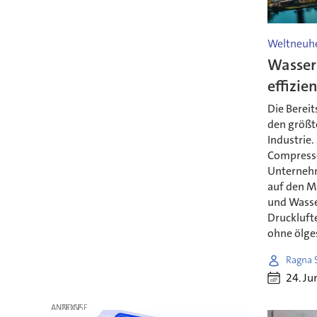
Weltneuhe
Wasser
effizie
Die Bereit
den größte
Industrie.
Compresso
Unternehm
auf den M
und Wasse
Druckluft
ohne ölge
Ragna 
24. Ju
ANZEIGE