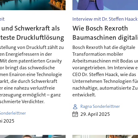
it
Interview mit Dr. Steffen Haack
 und Schwerkraft als
Wie Bosch Rexroth
nteste Druckluftlösung
Baumaschinen digitali
stellung von Druckluft zählt zu
Bosch Rexroth hat die digitale
n Energiefressern in der
Transformation mobiler
 Mit dem patentierten Gravity
Arbeitsmaschinen mit Bodas u
r bringt das schwedische
vorangetrieben. Im Interview e
en Enairon eine Technologie
CEO Dr. Steffen Haack, wie das
arkt, die durch Schwerkraft
Unternehmen Technologien für
r eine nahezu verlustfreie
nachhaltige, automatisierte Z
erzeugung ermöglicht – ganz
entwickelt.
schmierte Verdichter.
Ragna Sonderleittner
Sonderleittner
29. April 2025
ni 2025