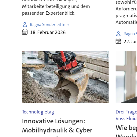
sowohl fü
Mitarbeiterbeteiligung und dem
Anforderu
passenden Expertenblick.
pragmatis
Automati
Ragna Sonderleittner
18. Februar 2026
Ragna 
22. Ja
Technologietag
Drei Frag
Voss Fluid
Innovative Lösungen:
Wie be
Mobilhydraulik & Cyber
Wandel 