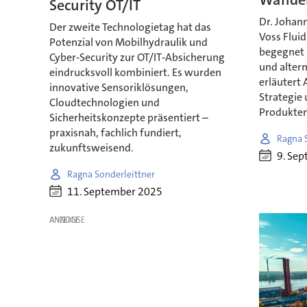
Security OT/IT
Dr. Johan
Der zweite Technologietag hat das
Voss Flui
Potenzial von Mobilhydraulik und
begegnet 
Cyber‑Security zur OT/IT‑Absicherung
und altern
eindrucksvoll kombiniert. Es wurden
erläutert 
innovative Sensoriklösungen,
Strategie 
Cloudtechnologien und
Produkten
Sicherheitskonzepte präsentiert –
praxisnah, fachlich fundiert,
Ragna 
zukunftsweisend.
9. Se
Ragna Sonderleittner
11. September 2025
ANZEIGE