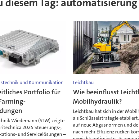
 zu diesem Tag: automatisierung
gstechnik und Kommunikation
Leichtbau
tliches Portfolio für
Wie beeinflusst Leicht
Farming-
Mobilhydraulik?
dungen
Leichtbau hat sich in der Mobil
als Schlüsselstrategie etabliert.
chnik Wiedemann (STW) zeigte
auf neue Abgasnormen und d
gritechnica 2025 Steuerungs-,
nach mehr Effizienz rücken ko
tions- und Servicelösungen –
gewichtsoptimierte Lösungen 