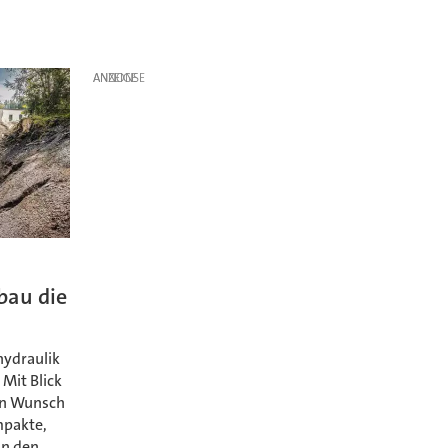
ANZEIGE
bau die
hydraulik
 Mit Blick
en Wunsch
mpakte,
in den