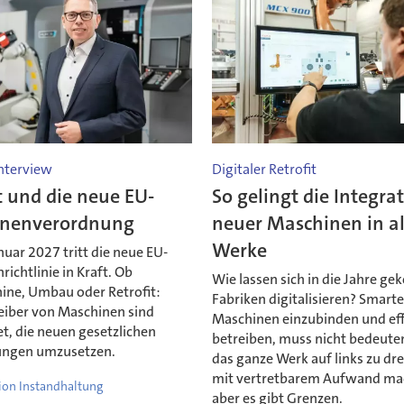
nterview
Digitaler Retrofit
t und die neue EU-
So gelingt die Integra
nenverordnung
neuer Maschinen in al
Werke
uar 2027 tritt die neue EU-
ichtlinie in Kraft. Ob
Wie lassen sich in die Jahre 
ne, Umbau oder Retrofit:
Fabriken digitalisieren? Smart
eiber von Maschinen sind
Maschinen einzubinden und eff
et, die neuen gesetzlichen
betreiben, muss nicht bedeuten
ungen umzusetzen.
das ganze Werk auf links zu dre
mit vertretbarem Aufwand ma
ion Instandhaltung
aber es gibt Grenzen.