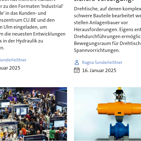
 zu den Formaten 'Industrial'
Drehtische, auf denen komple
e' in das Kunden- und
schwere Bauteile bearbeitet w
nszentrum CU.BE und den
stellen Anlagenbauer vor
in Ulm eingeladen, um
Herausforderungen. Eigens en
 die neuesten Entwicklungen
Drehdurchführungen ermöglic
 in der Hydraulik zu
Bewegungsraum für Drehtisch
n.
Spannvorrichtungen.
Sonderleittner
Ragna Sonderleittner
nuar 2025
16. Januar 2025