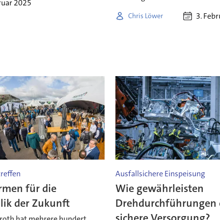
ruar 2025
3. Feb
Chris Löwer
reffen
Ausfallsichere Einspeisung
rmen für die
Wie gewährleisten
lik der Zukunft
Drehdurchführungen 
sichere Versorgung?
roth hat mehrere hundert