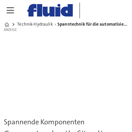
Technik-Hydraulik
Spanntechnik für die automatisierte und vernetzte Fertigung
Home
ANZEIGE
ANZEIGE
Spannende Komponenten