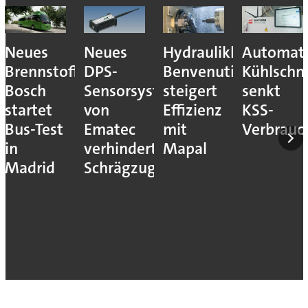
Neues
Neues
Hydraulikhersteller
Automati
Brennstoffzellensystem:
DPS-
Benvenuti
Kühlschm
Bosch
Sensorsystem
steigert
senkt
startet
von
Effizienz
KSS-
Bus-Test
Ematec
mit
Verbrauc
in
verhindert
Mapal
Madrid
Schrägzug