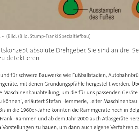
 -
(Bild: Stump-Franki Spezialtiefbau)
konzept absolute Drehgeber. Sie sind an drei Se
zu detektieren.
rund für schwere Bauwerke wie Fußballstadien, Autobahnbrü
mmgeräte, mit denen Gründungspfähle hergestellt werden. Üb
ene Maschinenbauabteilung, um die für uns passenden Geräte 
u können“, erläutert Stefan Hemmerle, Leiter Maschinenba
is in die 1960er-Jahre konnten die Rammgeräte noch in Belg
ranki-Rammen und ab dem Jahr 2000 auch Atlasgeräte herzust
n Vorstellungen zu bauen, um dann auch eigene Verfahren z