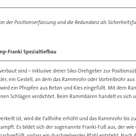
ion der Positionserfassung und die Redundanz als Sicherheitsf
mp-Franki Spezialtiefbau
verbaut sind – inklusive dreier Siko-Drehgeber zur Position
ler, ein Gestell, an dem das Rammrohr oder Vortreibrohr aus
r wird ein Pfropfen aus Beton und Kies eingefüllt. Mit dem 
leinen Schlägen verdichtet. Beim Rammbären handelt es sich 
erkeilt ist, wird die Fallhöhe erhöht und das Rammrohr bis z
ft. Es bildet sich der sogenannte Franki-Fuß aus, der wie e
 nachgefüllt, sodass ein durchgehender Pfahl entsteht. Nach