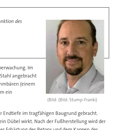
unktion des
süberwachung. Im
 Stahl angebracht
Rammbären (einem
um ein
(Bild: Stump-Franki)
ur Endtiefe im tragfähigen Baugrund gebracht.
in Dübel wirkt. Nach der Fußherstellung wird der
 der Erhärtung des Betons und dem Kappen des