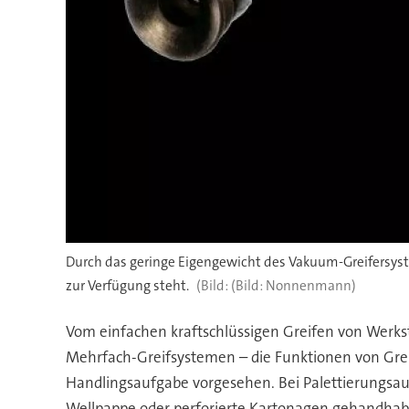
Durch das geringe Eigengewicht des Vakuum-Greifersystem
zur Verfügung steht.
(Bild: Nonnenmann)
Vom einfachen kraftschlüssigen Greifen von Werkst
Mehrfach-Greifsystemen – die Funktionen von Greifer
Handlingsaufgabe vorgesehen. Bei Palettierungsau
Wellpappe oder perforierte Kartonagen gehandhab