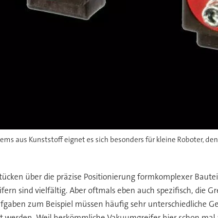
s aus Kunststoff eignet es sich besonders für kleine Roboter, dene
ücken über die präzise Positionierung formkomplexer Bauteil
n sind vielfältig. Aber oftmals eben auch spezifisch, die Gr
fgaben zum Beispiel müssen häufig sehr unterschiedliche Ge
t werden. Weil herkömmliche Vakuumgreifer hier schon mal 