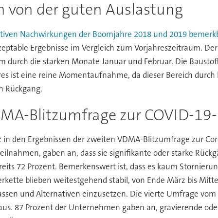
ch von der guten Auslastung
sitiven Nachwirkungen der Boomjahre 2018 und 2019 bemerkb
eptable Ergebnisse im Vergleich zum Vorjahreszeitraum. Der
em durch die starken Monate Januar und Februar. Die Bausto
res ist eine reine Momentaufnahme, da dieser Bereich durch l
en Rückgang.
MA-Blitzumfrage zur COVID-19
z in den Ergebnissen der zweiten VDMA-Blitzumfrage zur Cor
ilnahmen, gaben an, dass sie signifikante oder starke Rü
reits 72 Prozent. Bemerkenswert ist, dass es kaum Stornieru
kette blieben weitestgehend stabil, von Ende März bis Mitte A
en und Alternativen einzusetzen. Die vierte Umfrage vom 7.- 
aus. 87 Prozent der Unternehmen gaben an, gravierende oder