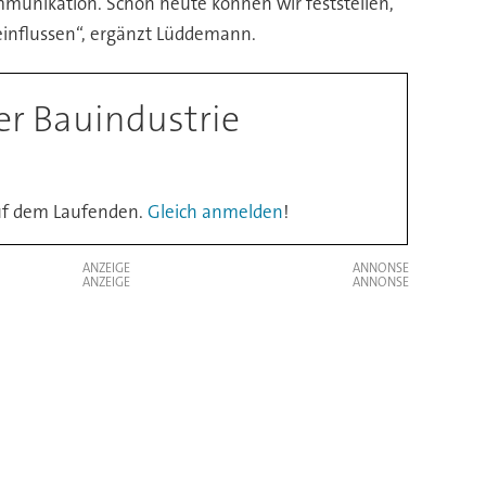
munikation. Schon heute können wir feststellen,
eeinflussen“, ergänzt Lüddemann.
er Bauindustrie
auf dem Laufenden.
Gleich anmelden
!
ANZEIGE
ANZEIGE