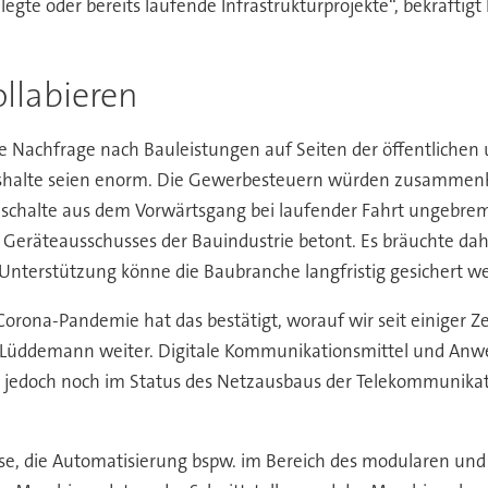
gte oder bereits laufende Infrastrukturprojekte“, bekräftigt
llabieren
die Nachfrage nach Bauleistungen auf Seiten der öffentlichen 
halte seien enorm. Die Gewerbesteuern würden zusammenbre
halte aus dem Vorwärtsgang bei laufender Fahrt ungebrems
 Geräteausschusses der Bauindustrie betont. Es bräuchte dah
Unterstützung könne die Baubranche langfristig gesichert w
Corona-Pandemie hat das bestätigt, worauf wir seit einiger Ze
so Lüddemann weiter. Digitale Kommunikationsmittel und An
edoch noch im Status des Netzausbaus der Telekommunikatio
ulse, die Automatisierung bspw. im Bereich des modularen un