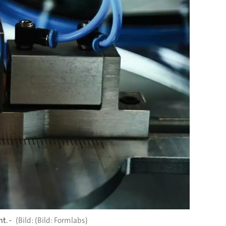
t. -
(Bild: Formlabs)