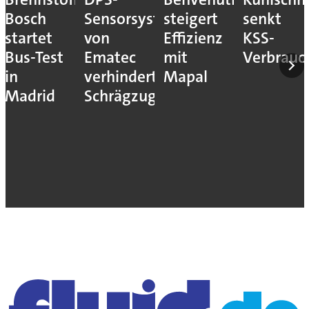
Bosch
Sensorsystem
steigert
senkt
startet
von
Effizienz
KSS-
Bus-Test
Ematec
mit
Verbrauc
in
verhindert
Mapal
Madrid
Schrägzug