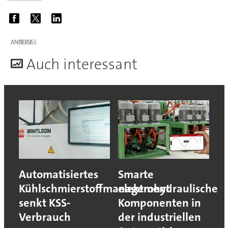
ANZEIGE
A
uch interessant
Automatisiertes
Smarte
Kühlschmierstoffmanagement
elektrohydraulische
senkt KSS-
Komponenten in
Verbrauch
der industriellen