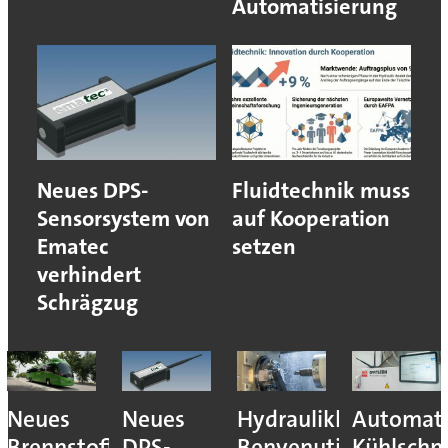
Automatisierung
Neues DPS-
Fluidtechnik muss
Sensorsystem von
auf Kooperation
Ematec
setzen
verhindert
Schrägzug
Neues
Neues
Hydraulikhersteller
Automati
Brennstoffzellensystem:
DPS-
Benvenuti
Kühlschm