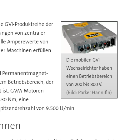
ie GVI-Produktreihe der
ungen von zentraler
delle Amperewerte von
iler Maschinen erfüllen
Die mobilen GVI-
Wechselrichter haben
nd Permanentmagnet-
einen Betriebsbereich
m Betriebsbereich, der
von 200 bis 800 V.
t ist. GVM-Motoren
Parker Hannifin)
430 Nm, eine
Spitzendrehzahl von 9.500 U/min.
ennen