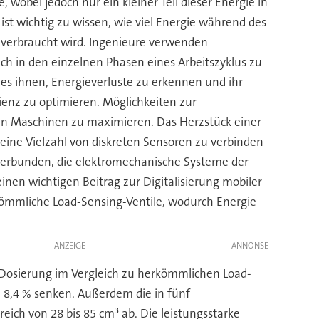
wobei jedoch nur ein kleiner Teil dieser Energie in
ist wichtig zu wissen, wie viel Energie während des
verbraucht wird. Ingenieure verwenden
h in den einzelnen Phasen eines Arbeitszyklus zu
 es ihnen, Energieverluste zu erkennen und ihr
zienz zu optimieren. Möglichkeiten zur
en Maschinen zu maximieren. Das Herzstück einer
eine Vielzahl von diskreten Sensoren zu verbinden
 verbunden, die elektromechanische Systeme der
inen wichtigen Beitrag zur Digitalisierung mobiler
rkömmliche Load-Sensing-Ventile, wodurch Energie
ANZEIGE
ler Dosierung im Vergleich zu herkömmlichen Load-
 8,4 % senken. Außerdem die in fünf
ch von 28 bis 85 cm³ ab. Die leistungsstarke