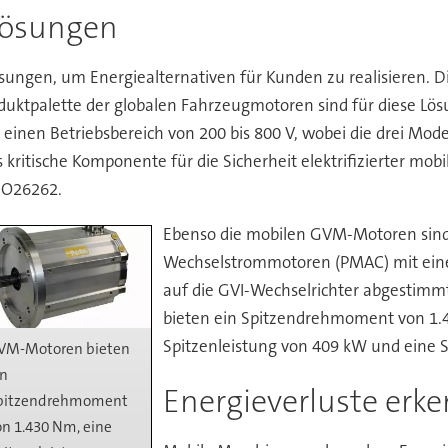
slösungen
ösungen, um Energiealternativen für Kunden zu realisieren. D
uktpalette der globalen Fahrzeugmotoren sind für diese Lös
einen Betriebsbereich von 200 bis 800 V, wobei die drei Mo
 kritische Komponente für die Sicherheit elektrifizierter mob
SO26262.
Ebenso die mobilen GVM-Motoren si
Wechselstrommotoren (PMAC) mit eine
auf die GVI-Wechselrichter abgestimm
bieten ein Spitzendrehmoment von 1.
Spitzenleistung von 409 kW und eine 
VM-Motoren bieten
in
Energieverluste erk
pitzendrehmoment
on 1.430 Nm, eine