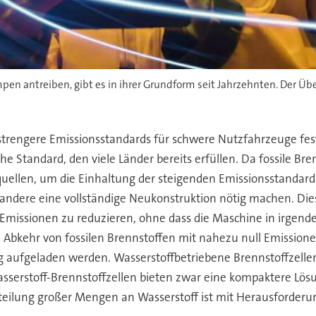
 antreiben, gibt es in ihrer Grundform seit Jahrzehnten. Der Überg
trengere Emissionsstandards für schwere Nutzfahrzeuge fest,
che Standard, den viele Länder bereits erfüllen. Da fossile B
ellen, um die Einhaltung der steigenden Emissionsstandards
dere eine vollständige Neukonstruktion nötig machen. Diese
Emissionen zu reduzieren, ohne dass die Maschine in irgende
 Abkehr von fossilen Brennstoffen mit nahezu null Emissione
aufgeladen werden. Wasserstoffbetriebene Brennstoffzellen bi
sserstoff-Brennstoffzellen bieten zwar eine kompaktere Lösu
teilung großer Mengen an Wasserstoff ist mit Herausforder