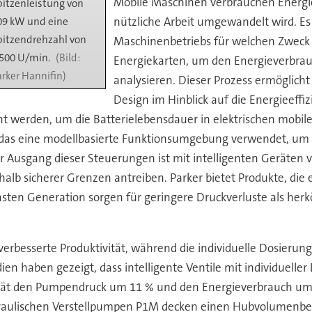
Mobile Maschinen verbrauchen Energie, 
pitzenleistung von
nützliche Arbeit umgewandelt wird. Es 
09 kW und eine
pitzendrehzahl von
Maschinenbetriebs für welchen Zweck 
.500 U/min.
Energiekarten, um den Energieverbrauc
arker Hannifin)
analysieren. Dieser Prozess ermöglicht
Design im Hinblick auf die Energieeffi
t werden, um die Batterielebensdauer in elektrischen mobil
, das eine modellbasierte Funktionsumgebung verwendet, um 
er Ausgang dieser Steuerungen ist mit intelligenten Geräten
b sicherer Grenzen antreiben. Parker bietet Produkte, die e
hsten Generation sorgen für geringere Druckverluste als he
erbesserte Produktivität, während die individuelle Dosierung
udien haben gezeigt, dass intelligente Ventile mit individuel
vität den Pumpendruck um 11 % und den Energieverbrauch um
raulischen Verstellpumpen P1M decken einen Hubvolumenberei