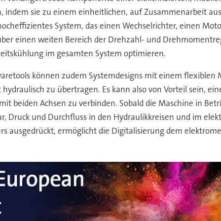
n, indem sie zu einem einheitlichen, auf Zusammenarbeit au
 hocheffizientes System, das einen Wechselrichter, einen Mo
über einen weiten Bereich der Drehzahl- und Drehmomentreg
gkeitskühlung im gesamten System optimieren.
aretools können zudem Systemdesigns mit einem flexiblen M
tt hydraulisch zu übertragen. Es kann also von Vorteil sein, e
 mit beiden Achsen zu verbinden. Sobald die Maschine in B
 Druck und Durchfluss in den Hydraulikkreisen und im elek
s ausgedrückt, ermöglicht die Digitalisierung dem elektrome