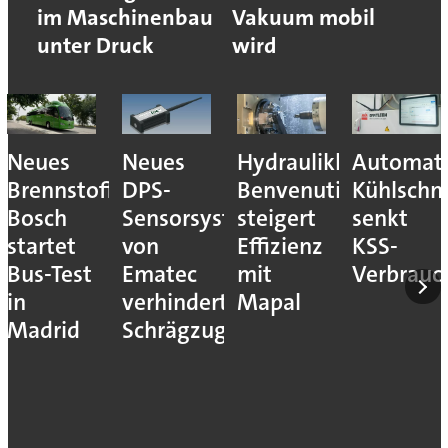
im Maschinenbau
Vakuum mobil
unter Druck
wird
Neues
Neues
Hydraulikhersteller
Automati
Brennstoffzellensystem:
DPS-
Benvenuti
Kühlschm
Bosch
Sensorsystem
steigert
senkt
startet
von
Effizienz
KSS-
Bus-Test
Ematec
mit
Verbrauc
in
verhindert
Mapal
Madrid
Schrägzug