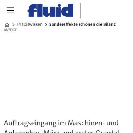
Praxiswissen
Sondereffekte schönen die Bilanz
Home
ANZEIGE
ANZEIGE
Auftragseingang im Maschinen- und
Anlagenbau März und erstes Quartal