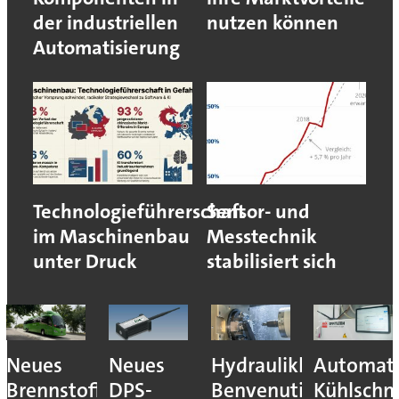
der industriellen
nutzen können
Automatisierung
Technologieführerschaft
Sensor- und
im Maschinenbau
Messtechnik
unter Druck
stabilisiert sich
Neues
Neues
Hydraulikhersteller
Automati
Brennstoffzellensystem:
DPS-
Benvenuti
Kühlschm