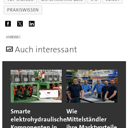
PRAXISWISSEN
ANZEIGE
A
uch interessant
Smarte
Wie
elektrohydraulische
Mittelständler
Komponenten in
ihre Marktvorteile