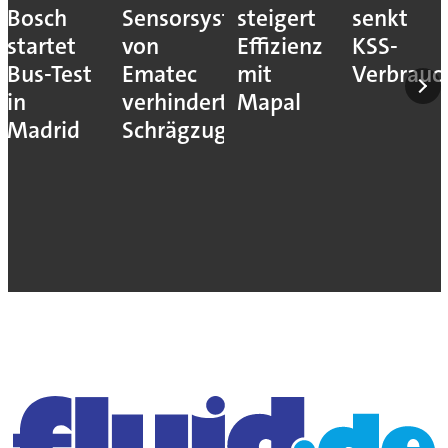
Bosch
Sensorsystem
steigert
senkt
startet
von
Effizienz
KSS-
Bus-Test
Ematec
mit
Verbrauc
in
verhindert
Mapal
Madrid
Schrägzug