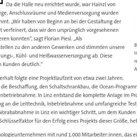
Da die Halle neu errichtet wurde, war Hainzl von
wege, Anschlussräume und Medienversorgung wurden
mt. „Wir haben von Beginn an bei der Gestaltung der
 verfeinert, dass wir den ursprünglich vorgesehenen
en konnten“, sagt Florian Piesl. „Als
B
tstellen zu den anderen Gewerken und stimmten unsere
H
erungs-, Kühl- und Heißwasserversorgung ab. Diese
r
n Kunden deutlich.“
A
rhalt folgte eine Projektlaufzeit von etwa zwei Jahren.
, die Beschaffung, den Schaltschrankbau, die Ocean‑Programm
triebnahme. In Linz entstand die komplette Anlage im Prob
ng an die Leittechnik, Inbetriebnahme und umfangreiche Test
e Vorababnahme in Linz ein wichtiger Schritt, um dem Kunden S
lüsselfaktor für den Erfolg eines Projekts dieser Größe, hebt
nologieunternehmen mit rund 1.000 Mitarbeiter:innen, das e