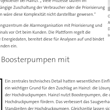
jektleiter bei Hainzl. „ Viele Prozesse laufen im
ängige Zuschaltung der Verbraucher oder die Priorisierung
n wäre diese Komplexität nicht darstellbar gewesen.“
O
A
gszentrum die Alarmorganisation mit Priorisierung und
D
nals vor Ort beim Kunden. Die Plattform regelt die
I
 Energiedaten, bereitet diese für Analysen auf und bindet
unden ein.
: Boosterpumpen mit
Ein zentrales technisches Detail hatten wesentlichen Einfl
ein wichtiger Grund für den Zuschlag an Hainzl: die Lösun
der Hochdruckpumpen. Hainzl nutzt Boosterpumpen, die das
Hochdruckpumpen fördern. Das verbessert das Saugverhalte
Standzeiten der Hochdruckpumpen. Gleichzeitig lassen si