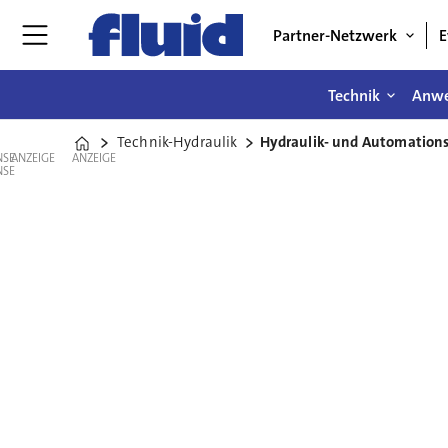
Partner-Netzwerk
E
Technik
Anw
Technik-Hydraulik
Hydraulik- und Automation
Home
ANZEIGE
ANZEIGE