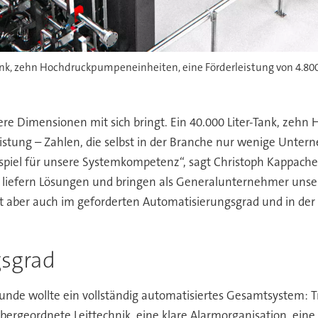
nk, zehn Hochdruckpumpeneinheiten, eine Förderleistung von 4.800 
dere Dimensionen mit sich bringt. Ein 40.000 Liter-Tank, zeh
eistung – Zahlen, die selbst in der Branche nur wenige Unt
ispiel für unsere Systemkompetenz“, sagt Christoph Kappacher
wir liefern Lösungen und bringen als Generalunternehmer uns
aber auch im geforderten Automatisierungsgrad und in der 
gsgrad
nde wollte ein vollständig automatisiertes Gesamtsystem: T
bergeordnete Leittechnik, eine klare Alarmorganisation, eine