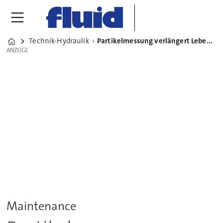
Technik-Hydraulik
Partikelmessung verlängert Lebensdauer fluidischer Systeme
Home
ANZEIGE
ANZEIGE
Maintenance