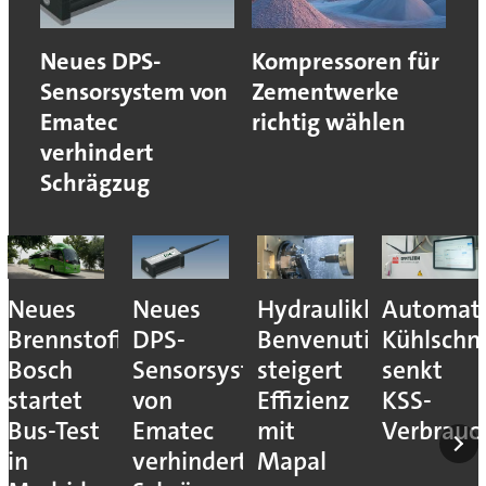
Neues DPS-
Kompressoren für
Sensorsystem von
Zementwerke
Ematec
richtig wählen
verhindert
Schrägzug
Neues
Neues
Hydraulikhersteller
Automati
Brennstoffzellensystem:
DPS-
Benvenuti
Kühlschm
Bosch
Sensorsystem
steigert
senkt
startet
von
Effizienz
KSS-
Bus-Test
Ematec
mit
Verbrauc
in
verhindert
Mapal