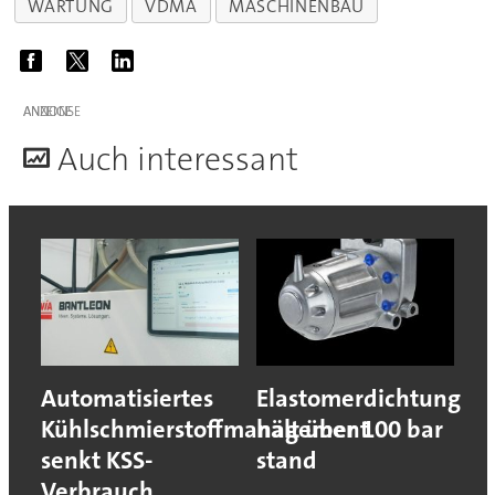
WARTUNG
VDMA
MASCHINENBAU
ANZEIGE
A
uch interessant
Automatisiertes
Elastomerdichtung
Kühlschmierstoffmanagement
hält über 100 bar
senkt KSS-
stand
Verbrauch