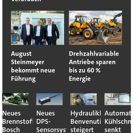
August
Drehzahlvariable
Steinmeyer
Antriebe sparen
bekommt neue
bis zu 60 %
Führung
Energie
Hydraulikhersteller
Automatisiertes
Smarte
Elasto
stem:
Benvenuti
Kühlschmierstoffmanagemen
elektrohydraulisch
Quick
ystem
steigert
senkt
Komponenten
Flex