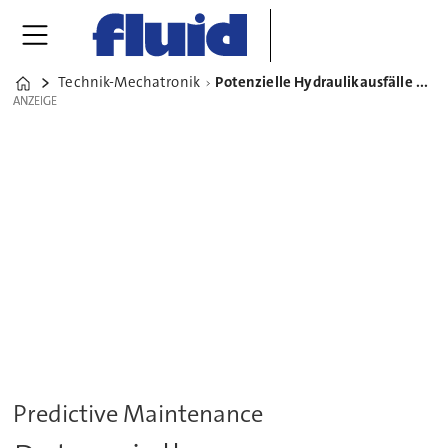
Technik-Mechatronik
Potenzielle Hydraulikausfälle beim Formgießen früh erkennen
Home
ANZEIGE
ANZEIGE
Predictive Maintenance