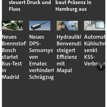
steuert Druck und
baut Präsenz in
Fluss
Hamburg aus
Neues
Neues
Hydraulikhersteller
Automati
Brennstoffzellensystem:
DPS-
Benvenuti
Kühlschm
Bosch
Sensorsystem
steigert
senkt
startet
von
Effizienz
KSS-
Bus-Test
Ematec
mit
Verbrauc
in
verhindert
Mapal
Madrid
Schrägzug