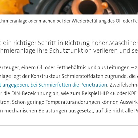
chmieranlage oder machen bei der Wiederbefüllung des Öl- oder Fet
 ein richtiger Schritt in Richtung hoher Maschinen
chmieranlage ihre Schutzfunktion verlieren und 
zeuger, einem Öl- oder Fettbehältnis und aus Leitungen – 
lage legt der Konstrukteur Schmierstoffdaten zugrunde, di
ät angegeben, bei Schmierfetten die Penetration
. Zweifelsohn
nur die DIN-Bezeichnung an, wie zum Beispiel HLP 46 oder KP
tren. Schon geringe Temperaturänderungen können Auswirk
 mechanischen Belastungen ausgesetzt, auf die nicht alle Pr