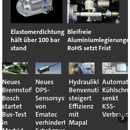
Elastomerdichtung
Bleifreie
hält über 100 bar
Aluminiumlegierunge
stand
RoHS setzt Frist
Neues
Neues
Hydraulikhersteller
Automati
Brennstoffzellensystem:
DPS-
Benvenuti
Kühlschm
Bosch
Sensorsystem
steigert
senkt
startet
von
Effizienz
KSS-
Bus-Test
Ematec
mit
Verbrauc
in
verhindert
Mapal