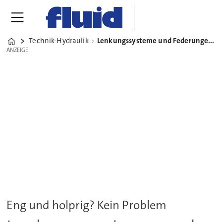
Technik-Hydraulik
Lenkungssysteme und Federungen für Nutzfahrzeuge
Home
ANZEIGE
ANZEIGE
Eng und holprig? Kein Problem