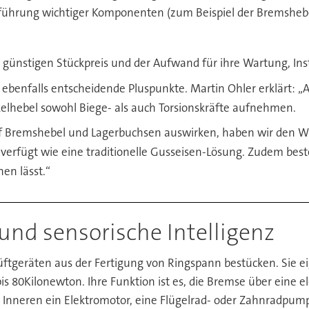
führung wichtiger Komponenten (zum Beispiel der Bremshebe
en günstigen Stückpreis und der Aufwand für ihre Wartung, I
ebenfalls entscheidende Pluspunkte. Martin Ohler erklärt: „A
lhebel sowohl Biege- als auch Torsionskräfte aufnehmen.
auf Bremshebel und Lagerbuchsen auswirken, haben wir den W
 verfügt wie eine traditionelle Gusseisen-Lösung. Zudem bes
en lässt.“
und sensorische Intelligenz
üftgeräten aus der Fertigung von Ringspann bestücken. Sie 
80Kilonewton. Ihre Funktion ist es, die Bremse über eine e
 Inneren ein Elektromotor, eine Flügelrad- oder Zahnradpumpe