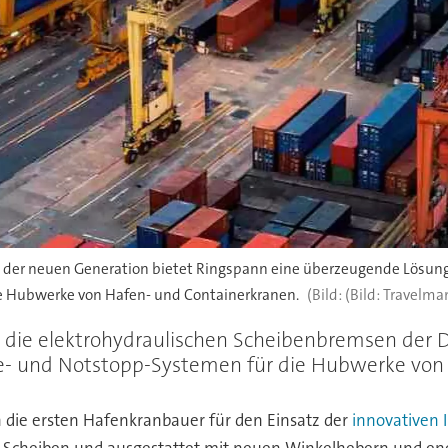
der neuen Generation bietet Ringspann eine überzeugende Lösung 
ie Hubwerke von Hafen- und Containerkranen.
(Bild: Travelma
 die elektrohydraulischen Scheibenbremsen der DX
lte- und Notstopp-Systemen für die Hubwerke von
 die ersten Hafenkranbauer für den Einsatz der
innovativen 
Scheiben und ausgestattet mit neuen Winkelhebern und energ