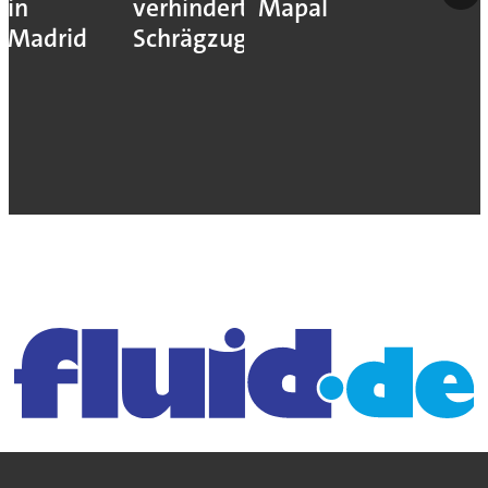
in
verhindert
Mapal
Madrid
Schrägzug