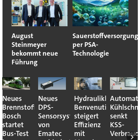
August
Sauerstoffversorgung
Steinmeyer
per PSA-
bekommt neue
Technologie
Führung
Neues
Neues
Hydraulikhersteller
Automati
Brennstoffzellensystem:
DPS-
Benvenuti
Kühlschm
Bosch
Sensorsystem
steigert
senkt
startet
von
Effizienz
KSS-
Bus-Test
Ematec
mit
Verbrauc