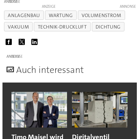
ANZEIGE
ANZEIGE
ANLAGENBAU
WARTUNG
VOLUMENSTROM
VAKUUM
TECHNIK-DRUCKLUFT
DICHTUNG
ANZEIGE
A
uch interessant
Timo Maisel wird
Digitalventil