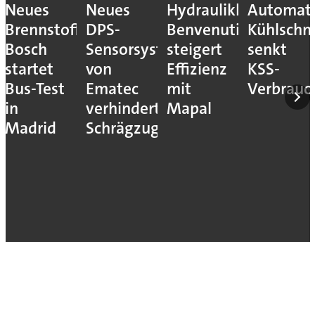
Neues
Neues
Hydraulikhersteller
Automati
Brennstoffzellensystem:
DPS-
Benvenuti
Kühlschm
Bosch
Sensorsystem
steigert
senkt
startet
von
Effizienz
KSS-
Bus-Test
Ematec
mit
Verbrauc
in
verhindert
Mapal
Madrid
Schrägzug