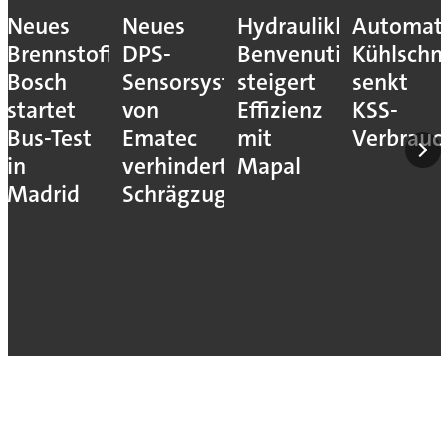
Neues
Neues
Hydraulikhersteller
Automati
Brennstoffzellensystem:
DPS-
Benvenuti
Kühlschm
Bosch
Sensorsystem
steigert
senkt
startet
von
Effizienz
KSS-
Bus-Test
Ematec
mit
Verbrauc
in
verhindert
Mapal
Madrid
Schrägzug