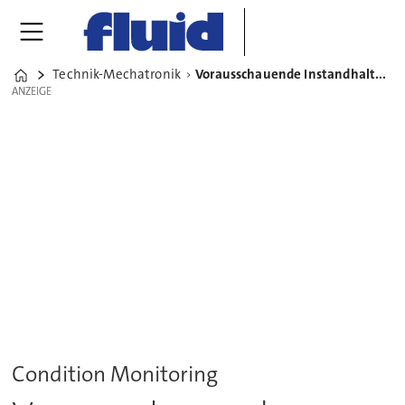
Technik-Mechatronik
Vorausschauende Instandhaltung: Wo bleibt der Mensch?
Home
ANZEIGE
ANZEIGE
Condition Monitoring