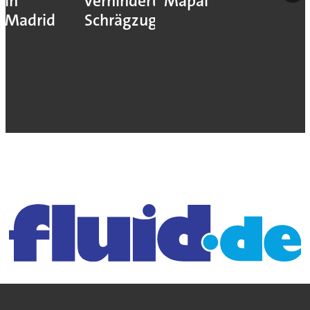
in
verhindert
Mapal
Madrid
Schrägzug