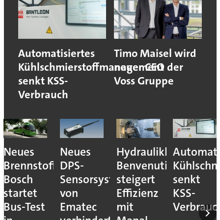
Automatisiertes
Timo Maisel wird
Kühlschmierstoffmanagement
neuer CEO der
senkt KSS-
Voss Gruppe
Verbrauch
Neues
Neues
Hydraulikhersteller
Automati
Brennstoffzellensystem:
DPS-
Benvenuti
Kühlschm
Bosch
Sensorsystem
steigert
senkt
startet
von
Effizienz
KSS-
Bus-Test
Ematec
mit
Verbrauc