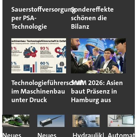
Sauerstoffversorgung
Sondereffekte
per PSA-
schönen die
Technologie
Bilanz
Technologieführerschaft
SMM 2026: Asien
im Maschinenbau
baut Präsenz in
unter Druck
Hamburg aus
Neues
Neues
Hydraulikhersteller
Automati