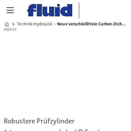
Technik-Hydraulik
Neue verschleißfreie Carbon-Dichtung für Hydraulikzylinder
Home
ANZEIGE
ANZEIGE
Robustere Prüfzylinder