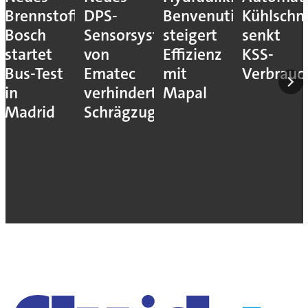
Brennstoffzellensystem:
DPS-
Benvenuti
Kühlschm
Bosch
Sensorsystem
steigert
senkt
startet
von
Effizienz
KSS-
Bus-Test
Ematec
mit
Verbrauc
in
verhindert
Mapal
Madrid
Schrägzug