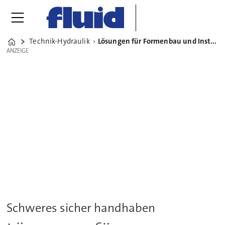
Technik-Hydraulik
Lösungen für Formenbau und Instandhaltung von Werkzeugen
Home
ANZEIGE
ANZEIGE
Schweres sicher handhaben