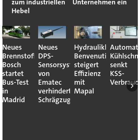
zum industriellen
Unternehmen ein
Hebel
Neues
Neues
Hydraulikhersteller
Automati
Brennstoffzellensystem:
DPS-
Benvenuti
Kühlschm
Bosch
Sensorsystem
steigert
senkt
startet
von
Effizienz
KSS-
Bus-Test
Ematec
mit
Verbrauc
in
verhindert
Mapal
Madrid
Schrägzug