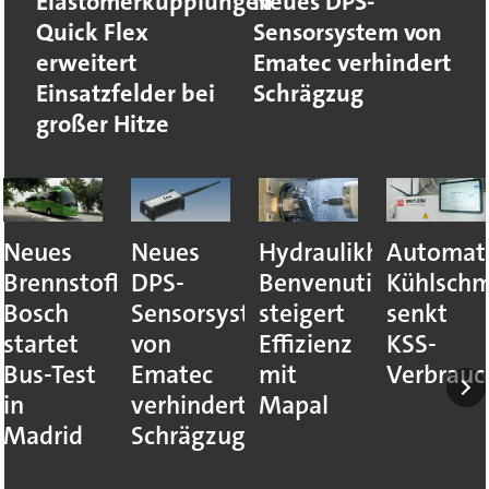
Elastomerkupplungen
Neues DPS-
Quick Flex
Sensorsystem von
erweitert
Ematec verhindert
Einsatzfelder bei
Schrägzug
großer Hitze
Neues
Neues
Hydraulikhersteller
Automati
Brennstoffzellensystem:
DPS-
Benvenuti
Kühlsch
Bosch
Sensorsystem
steigert
senkt
startet
von
Effizienz
KSS-
Bus-Test
Ematec
mit
Verbrauc
in
verhindert
Mapal
Madrid
Schrägzug