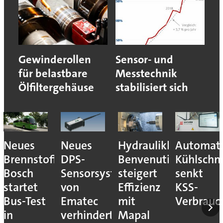
Gewinderollen
Sensor- und
für belastbare
Messtechnik
Ölfiltergehäuse
stabilisiert sich
Neues
Neues
Hydraulikhersteller
Automati
Brennstoffzellensystem:
DPS-
Benvenuti
Kühlschm
Bosch
Sensorsystem
steigert
senkt
startet
von
Effizienz
KSS-
Bus-Test
Ematec
mit
Verbrauc
in
verhindert
Mapal