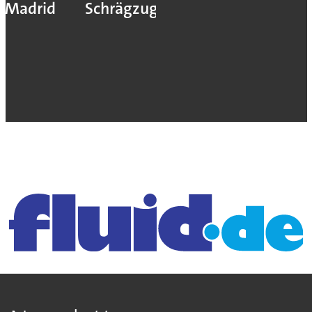
Madrid
Schrägzug