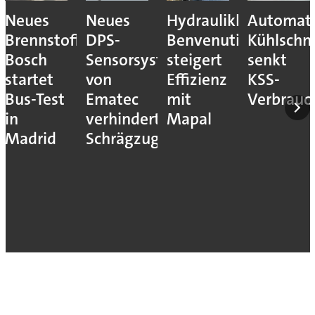
Neues
Neues
Hydraulikhersteller
Automati
Brennstoffzellensystem:
DPS-
Benvenuti
Kühlschm
Bosch
Sensorsystem
steigert
senkt
startet
von
Effizienz
KSS-
Bus-Test
Ematec
mit
Verbrauc
in
verhindert
Mapal
Madrid
Schrägzug