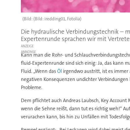
(Bild: iredding01, Fotolia)
Die hydraulische Verbindungstechnik – meist
Expertenrunde sprachen wir mit Vertreter
ANZEIGE
Kann man die Rohr- und Schlauchverbindungstechni
fluid-Expertenrunde sind sich einig: Ja, das kann man
Fluid. „Wenn das
Öl
irgendwo austritt, ist es immer
negativen Konsequenzen undichter Verbindungen kö
Probleme.
Dem pflichtet auch Andreas Laubsch, Key Account Ma
wenn die Sehne reißt, dann tut es richtig weh!“ A
verurachen kann, bis hin zu Unfällen mit Todesfolg
Rempel ergänzt: „Bei Leckagen wird dabei meist di