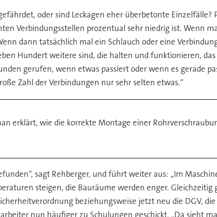
ft gefährdet, oder sind Leckagen eher überbetonte Einzelfälle?
hten Verbindungsstellen prozentual sehr niedrig ist. Wenn ma
Wenn dann tatsächlich mal ein Schlauch oder eine Verbindungs
ben Hundert weitere sind, die halten und funktionieren, da
nden gerufen, wenn etwas passiert oder wenn es gerade passi
große Zahl der Verbindungen nur sehr selten etwas.“
 erklärt, wie die korrekte Montage einer Rohrverschraubun
gefunden“, sagt Rehberger, und führt weiter aus: „Im Maschin
raturen steigen, die Bauräume werden enger. Gleichzeitig gi
cherheitverordnung beziehungsweise jetzt neu die DGV, die
beiter nun häufiger zu Schulungen geschickt. „Da sieht man