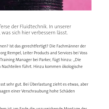
ferse der Fluidtechnik. In unserer
was sich hier verbessern lässt.
en? Ist das gerechtfertigt? Die Fachmänner der
Georg Rempel, Leiter Products and Services bei Voss
 Training Manager bei Parker, fügt hinzu: „Die
n Nachteilen führt. Hinzu kommen ökologische
st sehr gut. Bei Überlastung zieht es etwas, aber
Versagen einer Verschraubung hohe Schäden
oblem ist am Ende die unzureichende Montage der