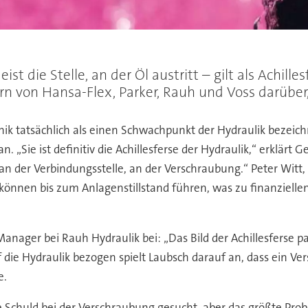
 die Stelle, an der Öl austritt – gilt als Achilles
n von Hansa-Flex, Parker, Rauh und Voss darüber, 
k tatsächlich als einen Schwachpunkt der Hydraulik bezeichn
. „Sie ist definitiv die Achillesferse der Hydraulik,“ erklärt 
 an der Verbindungsstelle, an der Verschraubung.“ Peter Witt,
nnen bis zum Anlagenstillstand führen, was zu finanzielle
nager bei Rauh Hydraulik bei: „Das Bild der Achillesferse pas
uf die Hydraulik bezogen spielt Laubsch darauf an, dass ein 
e.
e Schuld bei der Verschraubung gesucht, aber das größte Pr