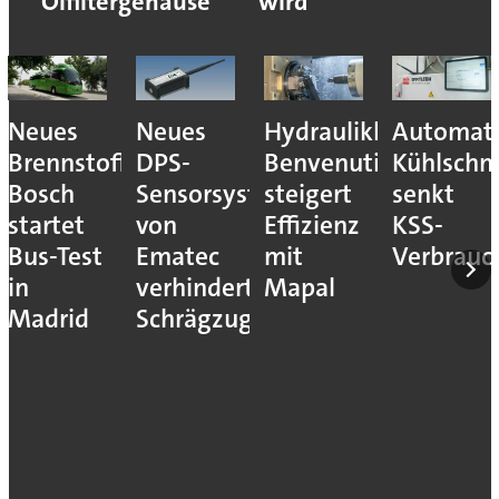
Ölfiltergehäuse
wird
Neues
Neues
Hydraulikhersteller
Automati
Brennstoffzellensystem:
DPS-
Benvenuti
Kühlschm
Bosch
Sensorsystem
steigert
senkt
startet
von
Effizienz
KSS-
Bus-Test
Ematec
mit
Verbrauc
in
verhindert
Mapal
Madrid
Schrägzug