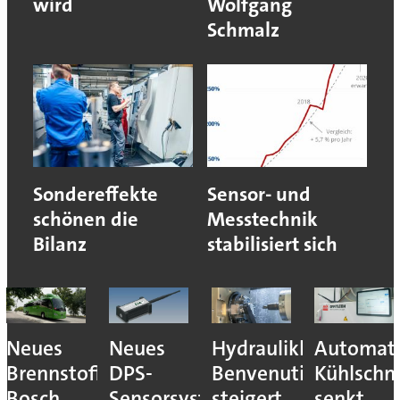
wird
Wolfgang
Schmalz
Sondereffekte
Sensor- und
schönen die
Messtechnik
Bilanz
stabilisiert sich
Neues
Neues
Hydraulikhersteller
Automati
Brennstoffzellensystem:
DPS-
Benvenuti
Kühlschm
Bosch
Sensorsystem
steigert
senkt