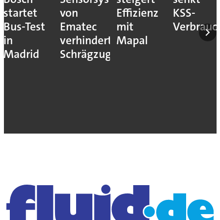
startet
von
Effizienz
KSS-
Bus-Test
Ematec
mit
Verbrauc
in
verhindert
Mapal
Madrid
Schrägzug