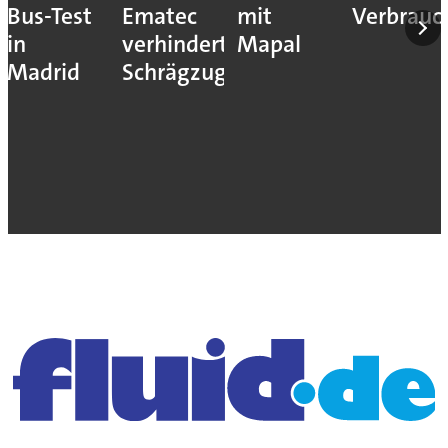
Bus-Test
Ematec
mit
Verbrauc
in
verhindert
Mapal
Madrid
Schrägzug