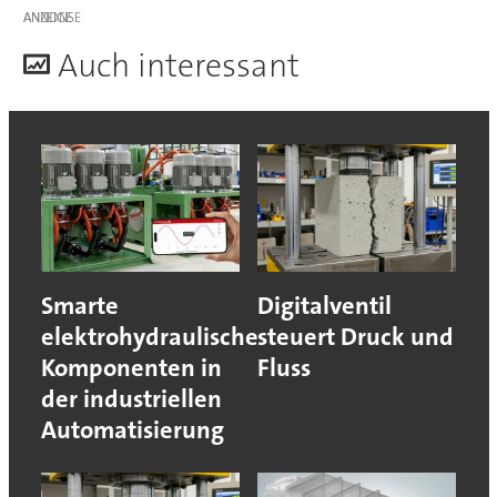
ANZEIGE
A
uch interessant
Smarte
Digitalventil
elektrohydraulische
steuert Druck und
Komponenten in
Fluss
der industriellen
Automatisierung