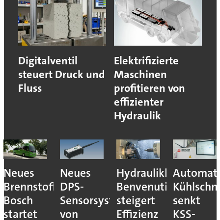
Digitalventil
Elektrifizierte
steuert Druck und
Maschinen
Fluss
profitieren von
effizienter
Hydraulik
Neues
Neues
Hydraulikhersteller
Automati
Brennstoffzellensystem:
DPS-
Benvenuti
Kühlschm
Bosch
Sensorsystem
steigert
senkt
startet
von
Effizienz
KSS-