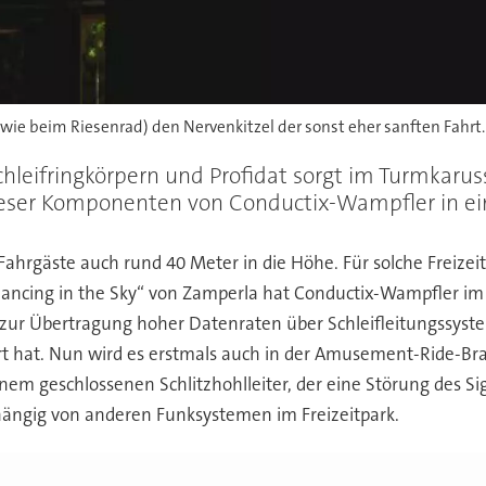
 wie beim Riesenrad) den Nervenkitzel der sonst eher sanften Fahrt.
hleifringkörpern und Profidat sorgt im Turmkarusse
 dieser Komponenten von Conductix-Wampfler in e
e Fahrgäste auch rund 40 Meter in die Höhe. Für solche Freiz
 dancing in the Sky“ von Zamperla hat Conductix-Wampfler im J
g zur Übertragung hoher Datenraten über Schleifleitungssyste
at. Nun wird es erstmals auch in der Amusement-Ride-Branc
nem geschlossenen Schlitzhohlleiter, der eine Störung des Si
ängig von anderen Funksystemen im Freizeitpark.