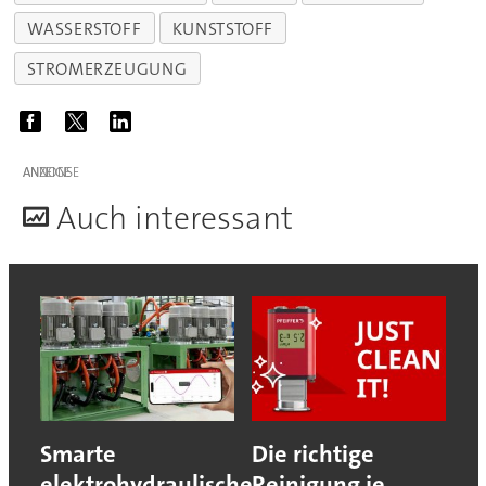
WASSERSTOFF
KUNSTSTOFF
STROMERZEUGUNG
ANZEIGE
A
uch interessant
Smarte
Die richtige
elektrohydraulische
Reinigung je