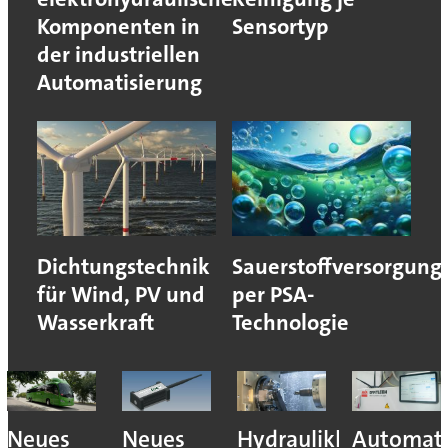
Komponenten in
Sensortyp
der industriellen
Automatisierung
Dichtungstechnik
Sauerstoffversorgung
für Wind, PV und
per PSA-
Wasserkraft
Technologie
Neues
Neues
Hydraulikhersteller
Automati