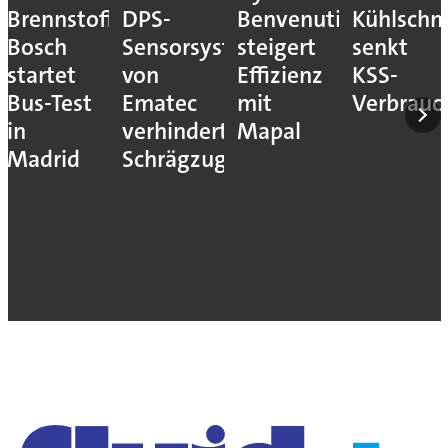
Brennstoffzellensystem:
DPS-
Benvenuti
Kühlschm
Bosch
Sensorsystem
steigert
senkt
startet
von
Effizienz
KSS-
Bus-Test
Ematec
mit
Verbrauc
in
verhindert
Mapal
Madrid
Schrägzug