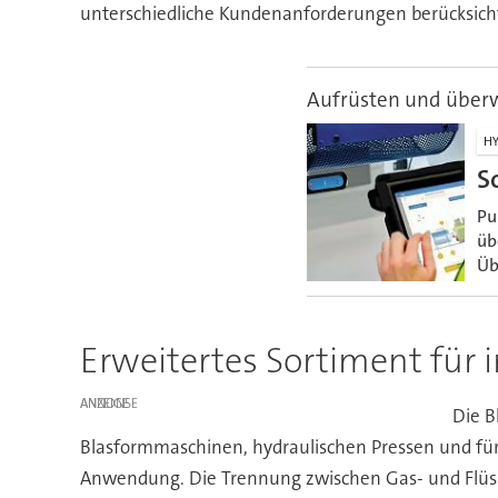
unterschiedliche Kundenanforderungen berücksich
Aufrüsten und über
HY
S
Pu
üb
Üb
Erweitertes Sortiment für 
ANZEIGE
Die B
Blasformmaschinen, hydraulischen Pressen und für
Anwendung. Die Trennung zwischen Gas- und Flüssigk