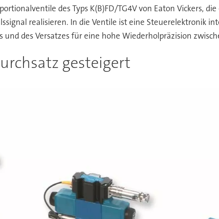
portionalventile des Typs K(B)FD/TG4V von Eaton Vickers, die e
signal realisieren. In die Ventile ist eine Steuerelektronik i
s und des Versatzes für eine hohe Wiederholpräzision zwische
urchsatz gesteigert