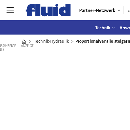
Partner-Netzwerk
E
Technik
Anw
Technik-Hydraulik
Proportionalventile steiger
Home
ANZEIGE
ANZEIGE