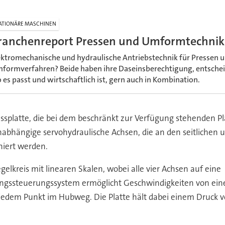
ATIONÄRE MASCHINEN
ranchenreport Pressen und Umformtechnik
ektromechanische und hydraulische Antriebstechnik für Pressen 
formverfahren? Beide haben ihre Daseinsberechtigung, entscheide
 es passt und wirtschaftlich ist, gern auch in Kombination.
ressplatte, die bei dem beschränkt zur Verfügung stehenden 
abhängige servohydraulische Achsen, die an den seitlichen un
oniert werden.
elkreis mit linearen Skalen, wobei alle vier Achsen auf eine
ungssteuerungssystem ermöglicht Geschwindigkeiten von ein
 jedem Punkt im Hubweg. Die Platte hält dabei einem Druck v