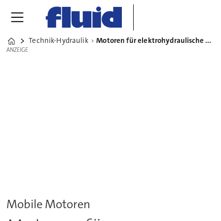
Technik-Hydraulik
Motoren für elektrohydraulische Niederspannungspumpen
Home
ANZEIGE
ANZEIGE
Mobile Motoren