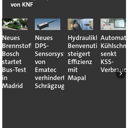
von KNF
Neues
Neues
Hydraulikhersteller
Automati
Brennstoffzellensystem:
DPS-
Benvenuti
Kühlschm
Bosch
Sensorsystem
steigert
senkt
startet
von
Effizienz
KSS-
Bus-Test
Ematec
mit
Verbrauc
in
verhindert
Mapal
Madrid
Schrägzug