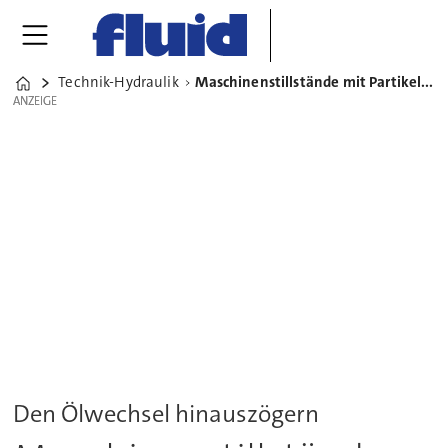
Technik-Hydraulik
Maschinenstillstände mit Partikelmesstechnik verhindern
Home
ANZEIGE
ANZEIGE
Den Ölwechsel hinauszögern