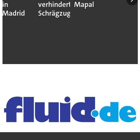
in
verhindert
Mapal
Madrid
Schrägzug