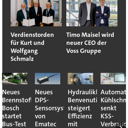
Verdienstorden
Timo Maisel wird
für Kurt und
neuer CEO der
Wolfgang
Voss Gruppe
Schmalz
Neues
Neues
Hydraulikhersteller
Automati
Brennstoffzellensystem:
DPS-
Benvenuti
Kühlschm
Bosch
Sensorsystem
steigert
senkt
startet
von
Effizienz
KSS-
Bus-Test
Ematec
mit
Verbrauc