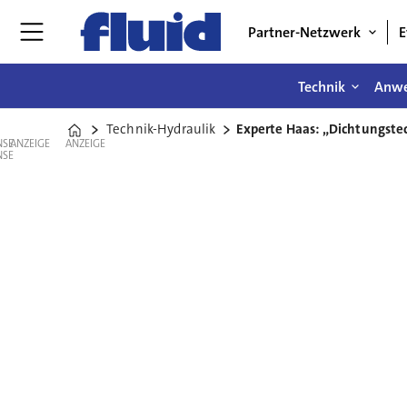
Partner-Netzwerk
E
Technik
Anw
Technik-Hydraulik
Experte Haas: „Dichtungste
Home
ANZEIGE
ANZEIGE