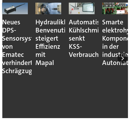
Neues
Hydraulikhersteller
Automatisiertes
Smarte
DPS-
Benvenuti
Kühlschmierstoffm
elektrohy
Sensorsystem
steigert
senkt
Kompone
von
Effizienz
KSS-
in der
Ematec
mit
Verbrauch
industrie
verhindert
Mapal
Automati
Schrägzug