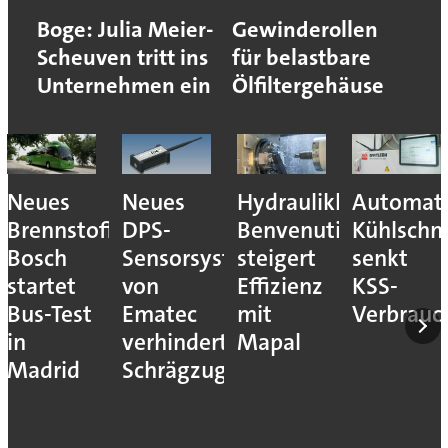
Boge: Julia Meier-
Gewinderollen
Scheuven tritt ins
für belastbare
Unternehmen ein
Ölfiltergehäuse
Neues
Neues
Hydraulikhersteller
Automati
Brennstoffzellensystem:
DPS-
Benvenuti
Kühlschm
Bosch
Sensorsystem
steigert
senkt
startet
von
Effizienz
KSS-
Bus-Test
Ematec
mit
Verbrauc
in
verhindert
Mapal
Madrid
Schrägzug