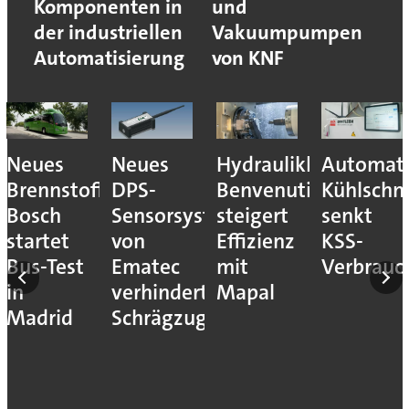
Komponenten in
und
der industriellen
Vakuumpumpen
Automatisierung
von KNF
Neues
Neues
Hydraulikhersteller
Automati
Brennstoffzellensystem:
DPS-
Benvenuti
Kühlschm
Bosch
Sensorsystem
steigert
senkt
startet
von
Effizienz
KSS-
Bus-Test
Ematec
mit
Verbrauc
in
verhindert
Mapal
Madrid
Schrägzug