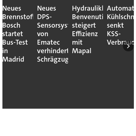
Neues
Neues
Hydraulikhersteller
Automati
Brennstoffzellensystem:
DPS-
Benvenuti
Kühlschm
Bosch
Sensorsystem
steigert
senkt
startet
von
Effizienz
KSS-
Bus-Test
Ematec
mit
Verbrauc
in
verhindert
Mapal
Madrid
Schrägzug