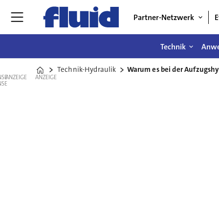
Partner-Netzwerk
E
Technik
Anw
Technik-Hydraulik
Warum es bei der Aufzugshy
Home
ANZEIGE
ANZEIGE