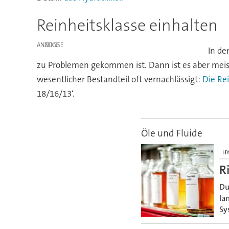
Reinheitsklasse einhalten
ANZEIGE
In de
zu Problemen gekommen ist. Dann ist es aber meis
wesentlicher Bestandteil oft vernachlässigt:
Die Rei
18/16/13‘.
Öle und Fluide
HY
R
Du
la
Sy