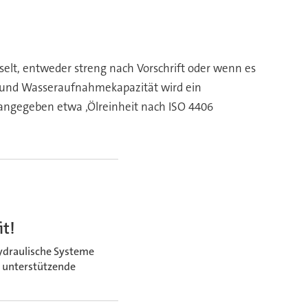
hselt, entweder streng nach Vorschrift oder wenn es
ät und Wasseraufnahmekapazität wird ein
n angegeben etwa ‚Ölreinheit nach ISO 4406
it!
hydraulische Systeme
e unterstützende