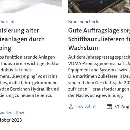
bericht
Branchencheck
isierung alter
Gute Auftragslage sor
rieanlagen durch
Schiffbauzulieferern f
ping
Wachstum
os funktionierende Anlagen
Auf dem Jahrespressegespräch
r Industrie ein wichtiger Faktor
VDMA-Arbeitsgemeinschaft „
oduktivität eines
Equipment and Systems“ wird 
ens. ‚Revamping‘ von Hainzl
Die maritimen Zulieferer in De
t es, in die Jahre gekommene
sind mit dem Geschäftsjahr 2
n den Bereichen Hydraulik und
zufrieden. Herausforderungen g
ierung zu neuem Leben zu
der Nachwuchsgewinnung.
.
31. Aug
Tino Böhler
Sonderleittner
ktober 2023