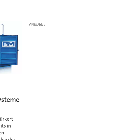
ANZEIGE
Systeme
ürkert
its in
en
llen der