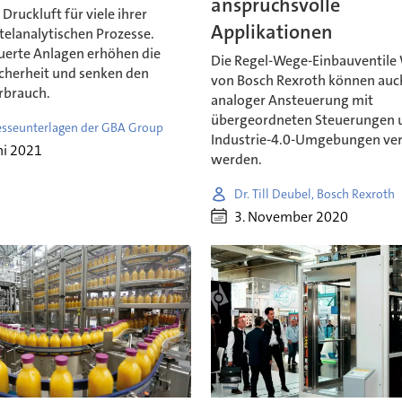
anspruchsvolle
Druckluft für viele ihrer
Applikationen
telanalytischen Prozesse.
erte Anlagen erhöhen die
Die Regel-Wege-Einbauventil
icherheit und senken den
von Bosch Rexroth können auc
rbrauch.
analoger Ansteuerung mit
übergeordneten Steuerungen 
esseunterlagen der GBA Group
Industrie-4.0-Umgebungen ver
ni 2021
werden.
Dr. Till Deubel, Bosch Rexroth
3. November 2020