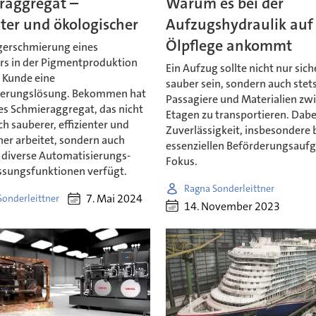
raggregat –
Warum es bei der
nter und ökologischer
Aufzugshydraulik auf 
Ölpflege ankommt
agerschmierung eines
rs in der Pigmentproduktion
Ein Aufzug sollte nicht nur sic
n Kunde eine
sauber sein, sondern auch stets
ierungslösung. Bekommen hat
Passagiere und Materialien zw
es Schmieraggregat, das nicht
Etagen zu transportieren. Dabei
ch sauberer, effizienter und
Zuverlässigkeit, insbesondere 
her arbeitet, sondern auch
essenziellen Beförderungsauf
 diverse Automatisierungs-
Fokus.
sungsfunktionen verfügt.
Ragna Sonderleittner
7. Mai 2024
Sonderleittner
14. November 2023