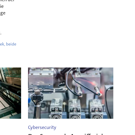
ie
ige
.
ek, beide
Cybersecurity