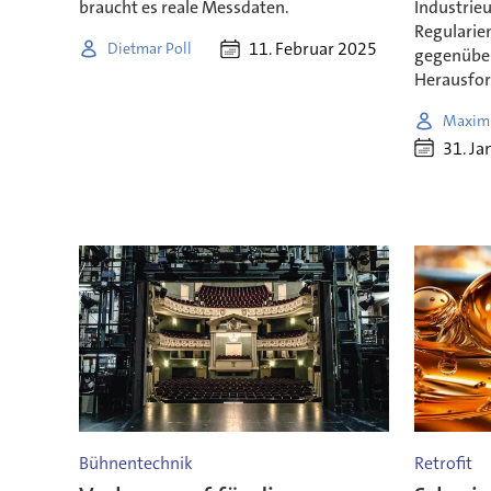
braucht es reale Messdaten.
Industrie
Regularien
11. Februar 2025
Dietmar Poll
gegenüber,
Herausfor
Maximi
31. Ja
Bühnentechnik
Retrofit