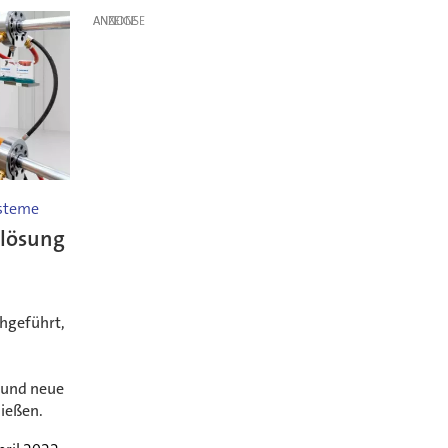
ANZEIGE
ysteme
slösung
hgeführt,
 und neue
ießen.