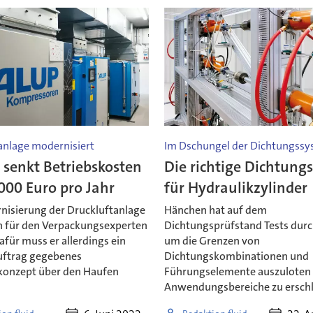
anlage modernisiert
Im Dschungel der Dichtungss
 senkt Betriebskosten
Die richtige Dichtung
000 Euro pro Jahr
für Hydraulikzylinder
nisierung der Druckluftanlage
Hänchen hat auf dem
h für den Verpackungsexperten
Dichtungsprüfstand Tests durc
afür muss er allerdings ein
um die Grenzen von
Auftrag gegebenes
Dichtungskombinationen und
konzept über den Haufen
Führungselemente auszuloten
Anwendungsbereiche zu erschl