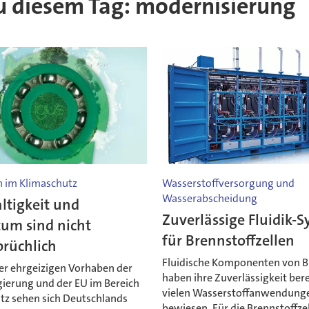
 zu diesem Tag: modernisierung
n im Klimaschutz
Wasserstoffversorgung und
Wasserabscheidung
ltigkeit und
Zuverlässige Fluidik-
um sind nicht
für Brennstoffzellen
prüchlich
Fluidische Komponenten von B
er ehrgeizigen Vorhaben der
haben ihre Zuverlässigkeit bere
ierung und der EU im Bereich
vielen Wasserstoffanwendung
tz sehen sich Deutschlands
bewiesen. Für die Brennstoffze