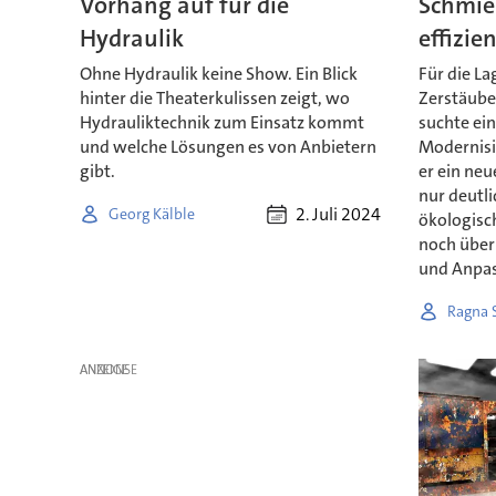
Vorhang auf für die
Schmie
Hydraulik
effizie
Ohne Hydraulik keine Show. Ein Blick
Für die L
hinter die Theaterkulissen zeigt, wo
Zerstäube
Hydrauliktechnik zum Einsatz kommt
suchte ei
und welche Lösungen es von Anbietern
Modernis
gibt.
er ein neu
nur deutli
2. Juli 2024
Georg Kälble
ökologisc
noch über
und Anpas
Ragna 
ANZEIGE