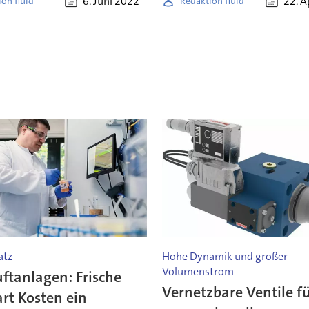
6. Juni 2022
22. A
on fluid
Redaktion fluid
atz
Hohe Dynamik und großer
Volumenstrom
ftanlagen: Frische
Vernetzbare Ventile f
art Kosten ein