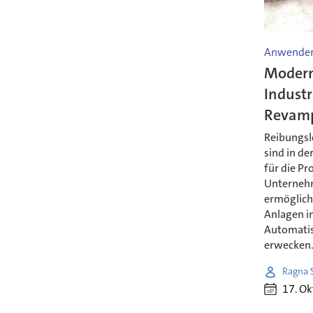
Anwender
Modern
Indust
Revam
Reibungsl
sind in de
für die Pr
Unternehm
ermöglich
Anlagen i
Automatis
erwecken
Ragna 
17. O