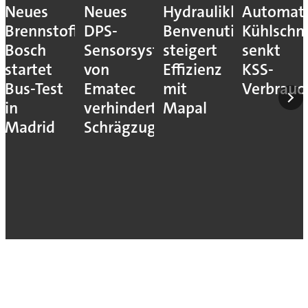
Neues
Neues
Hydraulikhersteller
Automati
Brennstoffzellensystem:
DPS-
Benvenuti
Kühlschm
Bosch
Sensorsystem
steigert
senkt
startet
von
Effizienz
KSS-
Bus-Test
Ematec
mit
Verbrauc
in
verhindert
Mapal
Madrid
Schrägzug