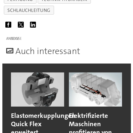
SCHLAUCHLEITUNG
ANZEIGE
A
uch interessant
Elastomerkupplungen
Elektrifizierte
Quick Flex
Maschinen
erweitert
profitieren von