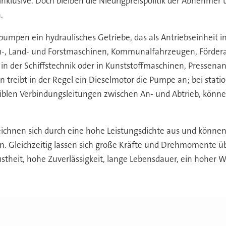
lusive. Doch bleiben die Niedrigpreispolitik der Abnehmer u
.
mpen ein hydraulisches Getriebe, das als Antriebseinheit i
au-, Land- und Forstmaschinen, Kommunalfahrzeugen, Fördera
 in der Schiffstechnik oder in Kunststoffmaschinen, Pressen
 treibt in der Regel ein Dieselmotor die Pumpe an; bei st
exiblen Verbindungsleitungen zwischen An- und Abtrieb, könne
ichnen sich durch eine hohe Leistungsdichte aus und könne
 Gleichzeitig lassen sich große Kräfte und Drehmomente ü
stheit, hohe Zuverlässigkeit, lange Lebensdauer, ein hoher 