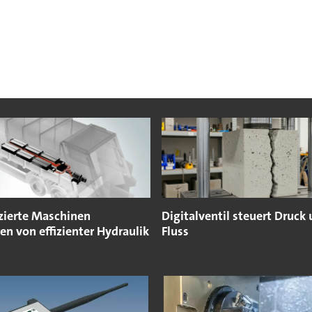
izierte Maschinen
Digitalventil steuert Druck
ren von effizienter Hydraulik
Fluss