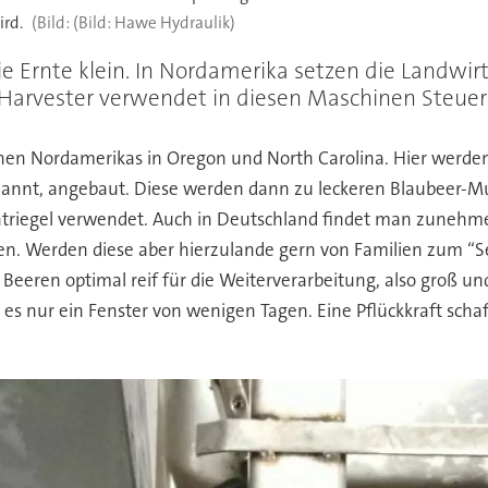
ird.
(Bild: Hawe Hydraulik)
 die Ernte klein. In Nordamerika setzen die Landw
au Harvester verwendet in diesen Maschinen Steu
enen Nordamerikas in Oregon und North Carolina. Hier werd
nannt, angebaut. Diese werden dann zu leckeren Blaubeer-Mu
ruchtriegel verwendet. Auch in Deutschland findet man zune
n. Werden diese aber hierzulande gern von Familien zum “Sel
 Beeren optimal reif für die Weiterverarbeitung, also groß un
t es nur ein Fenster von wenigen Tagen. Eine Pflückkraft sch