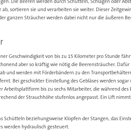
wegen. Die Beeren werden durch Schütteln, Schlagen oder Abs
ab, sortieren sie und verarbeiten sie weiter. Dieser Zeitgewi
der ganzen Sträucher werden dabei nicht nur die äußeren Bee
r
iner Geschwindigkeit von bis zu 15 Kilometer pro Stunde fähr
honend aber so kräftig wie nötig die Beerensträucher. Dafür
erab und werden mit Förderbändern zu den Transportbehälter
rnt. Bei geschickter Einstellung des Gebläses werden sogar ü
r Arbeitsplattform bis zu sechs Mitarbeiter, die während de
rechend der Strauchhöhe stufenlos angepasst. Ein Lift nimmt d
as Schütteln beziehungsweise Klopfen der Stangen, das Einst
s werden hydraulisch gesteuert.