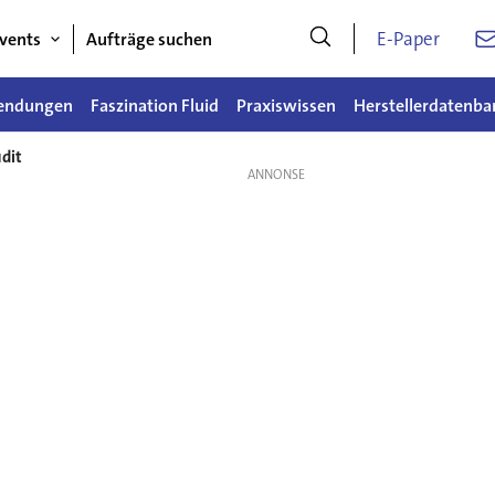
E-Paper
vents
Aufträge suchen
endungen
Faszination Fluid
Praxiswissen
Herstellerdatenba
udit