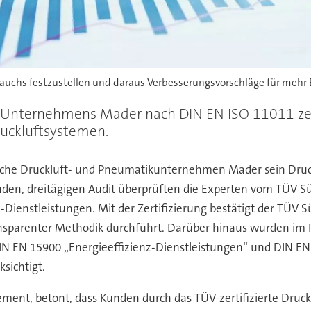
brauchs festzustellen und daraus Verbesserungsvorschläge für mehr E
 Unternehmens Mader nach DIN EN ISO 11011 zerti
ruckluftsystemen.
sche Druckluft- und Pneumatikunternehmen Mader sein Druck
enden, dreitägigen Audit überprüften die Experten vom TÜV 
nz-Dienstleistungen. Mit der Zertifizierung bestätigt der TÜV
ansparenter Methodik durchführt. Darüber hinaus wurden im R
N EN 15900 „Energieeffizienz-Dienstleistungen“ und DIN EN 
sichtigt.
ment, betont, dass Kunden durch das TÜV-zertifizierte Druckl